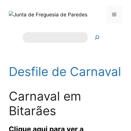
Saltar
para
Menu
o
conteúdo
Pesquisar
Desfile de Carnaval
Carnaval em
Bitarães
Clique aqui para ver a