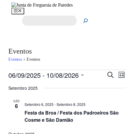
Saltar
para
Menu
o
Pesquisar
conteúdo
Eventos
Eventos
Eventos
Eventos
06/09/2025
 - 
10/08/2026
Navegaç
Nave
Pesquisar
Lista
de
de
Selecione
visua
a
Setembro 2025
pesquisa
de
data.
e
Even
SÁB
Setembro 6, 2025
-
Setembro 8, 2025
6
visualiza
Festa da Broa / Festa dos Padroeiros São
de
Cosme e São Damião
Eventos