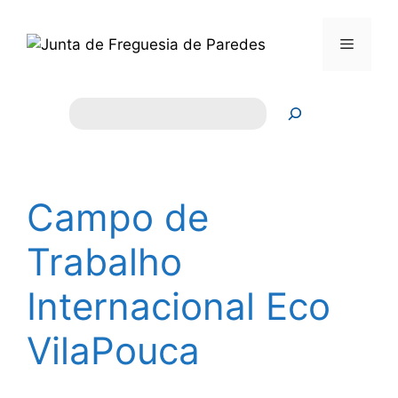
Saltar
para
Menu
o
conteúdo
Pesquisar
Campo de
Trabalho
Internacional Eco
VilaPouca