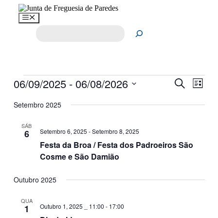
Saltar
para
Menu
o
Pesquisar
conteúdo
Eventos
06/09/2025
 - 
06/08/2026
Navegaç
Nave
Pesquisar
Lista
de
de
Selecione
visua
a
Setembro 2025
pesquisa
de
data.
e
Even
SÁB
Setembro 6, 2025
-
Setembro 8, 2025
6
visualiza
Festa da Broa / Festa dos Padroeiros São
de
Cosme e São Damião
Eventos
Outubro 2025
QUA
Outubro 1, 2025 _ 11:00
-
17:00
1