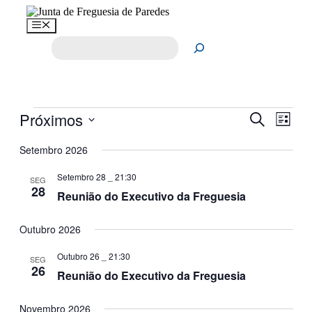
Saltar
para
Menu
o
Pesquisar
conteúdo
Eventos
Próximos
Navegaç
Nave
Pesquisar
Lista
de
de
Selecione
visua
a
Setembro 2026
pesquisa
de
data.
e
Even
Setembro 28 _ 21:30
SEG
28
visualiza
Reunião do Executivo da Freguesia
de
Eventos
Outubro 2026
Outubro 26 _ 21:30
SEG
26
Reunião do Executivo da Freguesia
Novembro 2026